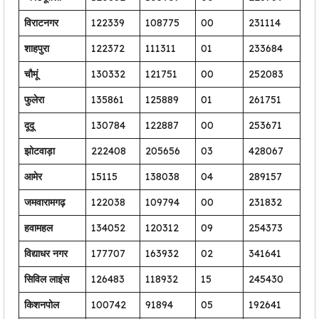
विराटनगर
122339
108775
00
231114
शाहपुरा
122372
111311
01
233684
चौमूं
130332
121751
00
252083
फुलेरा
135861
125889
01
261751
दूदू
130784
122887
00
253671
झोटवाड़ा
222408
205656
03
428067
आमेर
15115
138038
04
289157
जमवारामगढ़
122038
109794
00
231832
हवामहल
134052
120312
09
254373
विद्याधर नगर
177707
163932
02
341641
सिविल लाइंस
126483
118932
15
245430
किशनपोल
100742
91894
05
192641