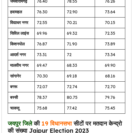
जमवारामगढ़
76.40
78.55
76.26
हवामहल
76.30
72.90
73.64
विद्याधर नगर
72.55
70.21
70.15
सिविल लाइंस
69.96
69.32
72.35
किशनपोल
76.87
71.90
73.89
आदर्श नगर
73.31
72
73.34
मालवीय नगर
69.47
68.33
69.90
सांगानेर
70.30
69.18
68.16
बगरू
72.07
72.74
72.70
बस्सी
78.37
80.75
79.76
चाकसू
75.68
77.42
75.45
जयपुर
जिले
की
19 विधानसभा
सीटों पर मतदान केन्द्रो
की संख्या Jaipur Election 2023