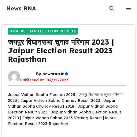
Skip
News RNA
Me
to
content
RAJASTHAN ELECTION RESULTS
जयपुर विधानसभा चुनाव परिणाम 2023 |
Jaipur Election Result 2023
Rajasthan
By
newsrna.in
Published on:
03/12/2023
Jaipur Vidhan Sabha Election 2023 | जयपुर विधानसभा चुनाव परिणाम
2023 | Jaipur Vidhan Sabha Chunav Result 2023 | Jaipur
Vidhan Sabha Chunav Result 2018 | Jaipur Vidhan Sabha
Election Result 2023 | Jaipur Vidhan Sabha Election Result
20218 | Jaipur Vidhan Sabha 2023 Votting Result |Jaipur
Election Result 2023 Rajasthan