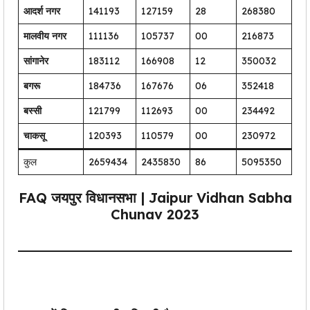
आदर्श नगर
141193
127159
28
268380
मालवीय नगर
111136
105737
00
216873
सांगानेर
183112
166908
12
350032
बगरू
184736
167676
06
352418
बस्सी
121799
112693
00
234492
चाकसू
120393
110579
00
230972
कुल
2659434
2435830
86
5095350
FAQ
जयपुर
विधानसभा | Jaipur Vidhan Sabha
Chunav 2023