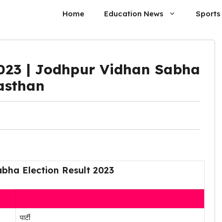
Home
Education News
Sports
णाम 2023 | Jodhpur Vidhan Sabha
jasthan
bha Election Result 2023
पार्टी