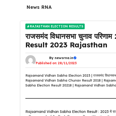
Skip
News RNA
to
content
RAJASTHAN ELECTION RESULTS
राजसमंद विधानसभा चुनाव परि
Result 2023 Rajasthan
By
newsrna.in
Published on:
28/11/2023
Rajsamand Vidhan Sabha Election 2023 | राजसमंद विधानसभ
Rajsamand Vidhan Sabha Chunav Result 2018 | Rajsam
Sabha Election Result 20218 | Rajsamand Vidhan Sabha
Rajsamand Vidhan Sabha Election Result : 2023 में राजस्थान