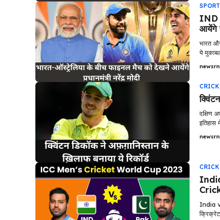
SPORT
IND v
आयेंगे 
भारत और 
ये मुकाब
newsrn
CRICK
क्विंट
दक्षिण अ
इतिहास मे
newsrn
CRICK
Indi
Cric
India 
क्रिक्रे