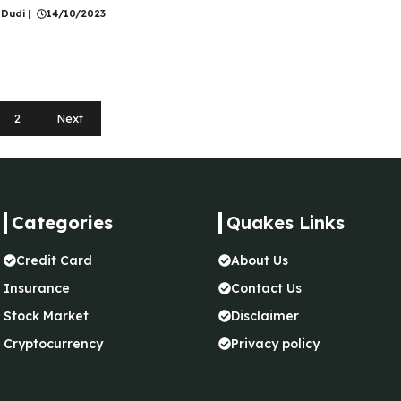
 Dudi
|
14/10/2023
2
Next
Categories
Quakes Links
Credit Card
About Us
Insurance
Contact Us
Stock Market
Disclaimer
Cryptocurrency
Privacy policy