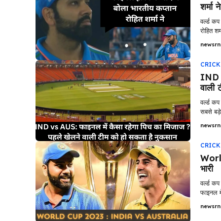
शर्मा ने
वर्ल्ड क
रोहित शर्म
newsrn
CRICK
IND v
वाली 
वर्ल्ड 
सबसे बड़े 
newsrn
CRICK
Worl
भारी
वर्ल्ड 
फाइनल में
newsrn