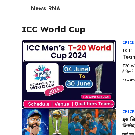
Skip
News RNA
to
content
ICC World Cup
CRICK
ICC 
Team
T20 World
है जिसमे
newsrn
CRICK
इस खि
जिम्मेद
वर्ल्ड क