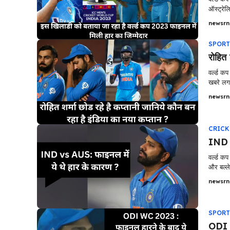
ऑस्ट्रेल
newsrn
SPORT
रोहित 
वर्ल्ड क
खबरे लगा
newsrn
CRICK
IND v
वर्ल्ड क
और बल्लेबा
newsrn
SPORT
ODI W