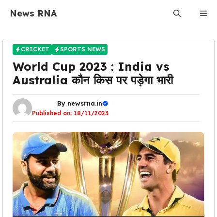
Skip
News RNA
Me
to
content
CRICKET
SPORTS NEWS
World Cup 2023 : India vs
Australia कौन किस पर पड़ेगा भारी
By
newsrna.in
Published on:
18/11/2023